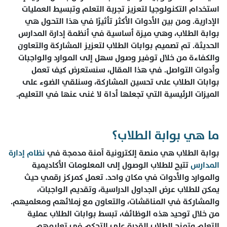
استخدام التكنولوجيا لتعزيز تجربة التعلم وتبسيط العمليات
الإدارية. ومن بين الأدوات الأكثر تأثيرًا في هذا التحول هي
بوابة الطلاب، وهي ميزة أساسية في أنظمة إدارة المدارس
الحديثة. تم تصميم بوابات الطلاب لتعزيز المشاركة والتعاون
والكفاءة من خلال توفير وصول سهل إلى الموارد والواجبات
وأدوات التواصل. في هذا المقال، سنستعرض كيف تعمل
بوابات الطلاب على تحسين المشاركة، وسنلقي الضوء على
الميزات الرئيسية التي تجعلها أداة لا غنى عنها في التعليم.
ما هي بوابة الطلاب؟
بوابة الطلاب هي منصة إلكترونية آمنة مدمجة في
نظام إدارة
المدارس
تتيح للطلاب الوصول إلى المعلومات الأكاديمية
والموارد والأدوات في مكان واحد. تعمل كمركز رقمي حيث
يمكن للطلاب عرض الجداول الدراسية، وتقديم الواجبات،
والمشاركة في المناقشات، والتعاون مع زملائهم ومعلميهم.
من خلال توحيد هذه الوظائف، تبسط بوابات الطلاب عملية
التعلم وتمنح الطلاب القدرة على التحكم في تعليمهم.