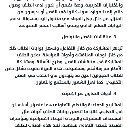
والاختبارات التدريبية. وهذا يضمن أن يكون لدى الطلاب وصول
دائم إلى الموارد، سواء كانوا في الفصل أو يدرسون من
المنزل. من خلال جعل المواد في متناول اليد بسهولة، تدعم
البوابات التعلم الذاتي وتلبي أساليب التعلم المتنوعة.
مناقشات الفصل والتواصل
تزدهر المشاركة من خلال التفاعل، وتسهل بوابات الطلاب ذلك
من خلال لوحات المناقشة وأدوات المراسلة. يمكن للطلاب
المشاركة في مناقشات الفصل، وطرح الأسئلة، ومشاركة
الأفكار مع زملائهم ومعلميهم. هذه الميزة مفيدة بشكل خاص
للطلاب الخجولين الذين قد يترددون في التحدث في الفصل
التقليدي. كما تعزز الشعور بالمجتمع والتعاون.
أدوات التعاون عبر الإنترنت
المشاريع الجماعية والتعلم التعاوني هما عنصران أساسيان
في التعليم. غالبًا ما تتضمن بوابات الطلاب أدوات مثل
المستندات المشتركة واللوحات البيضاء الافتراضية ومؤتمرات
الفيديو لتمكين التعاون بسلاسة. تتيح هذه الميزات للطلاب