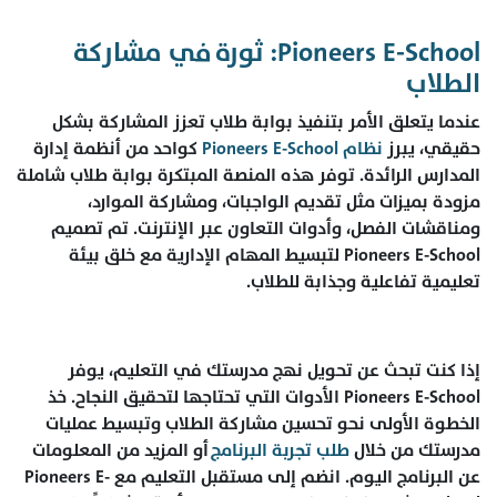
Pioneers E-School: ثورة في مشاركة
الطلاب
عندما يتعلق الأمر بتنفيذ بوابة طلاب تعزز المشاركة بشكل
حقيقي، يبرز
نظام Pioneers E-School
كواحد من أنظمة إدارة
المدارس الرائدة. توفر هذه المنصة المبتكرة بوابة طلاب شاملة
مزودة بميزات مثل تقديم الواجبات، ومشاركة الموارد،
ومناقشات الفصل، وأدوات التعاون عبر الإنترنت. تم تصميم
Pioneers E-School لتبسيط المهام الإدارية مع خلق بيئة
تعليمية تفاعلية وجذابة للطلاب.
إذا كنت تبحث عن تحويل نهج مدرستك في التعليم، يوفر
Pioneers E-School الأدوات التي تحتاجها لتحقيق النجاح. خذ
الخطوة الأولى نحو تحسين مشاركة الطلاب وتبسيط عمليات
مدرستك من خلال
طلب تجربة البرنامج
أو المزيد من المعلومات
عن البرنامج اليوم. انضم إلى مستقبل التعليم مع Pioneers E-